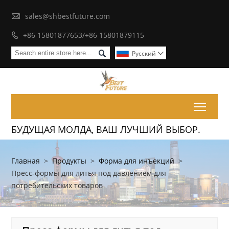

sales@shbestfuture.com
+86 15801877653/+86 15801879115


Pусский

Toggl
БУДУЩАЯ МОЛДА, ВАШ ЛУЧШИЙ ВЫБОР.
Главная
>
Продукты
>
Форма для инъекций
>
Пресс-формы для литья под давлением для
потребительских товаров