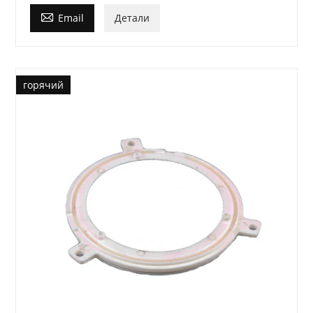

Email
Детали
горячий