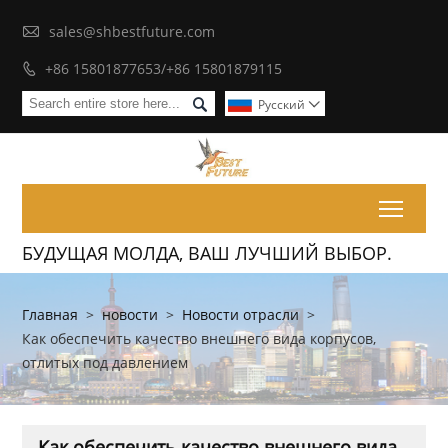

sales@shbestfuture.com
+86 15801877653/+86 15801879115


Pусский

Toggl
БУДУЩАЯ МОЛДА, ВАШ ЛУЧШИЙ ВЫБОР.
Главная
>
новости
>
Новости отрасли
>
Как обеспечить качество внешнего вида корпусов,
отлитых под давлением
Как обеспечить качество внешнего вида