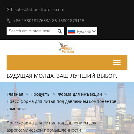

sales@shbestfuture.com
+86 15801877653/+86 15801879115


Pусский

Toggl
БУДУЩАЯ МОЛДА, ВАШ ЛУЧШИЙ ВЫБОР.
Главная
>
Продукты
>
Форма для инъекций
>
Пресс-форма для литья под давлением компонентов
самолета
>
Пресс-форма для литья под давлением для
аэрокосмической промышленности