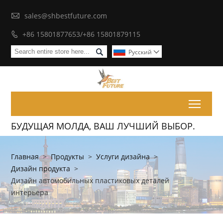

sales@shbestfuture.com
+86 15801877653/+86 15801879115


Pусский

Toggl
БУДУЩАЯ МОЛДА, ВАШ ЛУЧШИЙ ВЫБОР.
Главная
>
Продукты
>
Услуги дизайна
>
Дизайн продукта
>
Дизайн автомобильных пластиковых деталей
интерьера