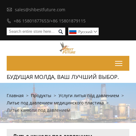

sales@shbestfuture.com
+86 15801877653/+86 15801879115


Pусский

Toggl
БУДУЩАЯ МОЛДА, ВАШ ЛУЧШИЙ ВЫБОР.
Главная
>
Продукты
>
Услуги литья под давлением
>
Литье под давлением медицинского пластика
>
Литье канюли под давлением