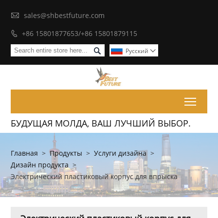

sales@shbestfuture.com
+86 15801877653/+86 15801879115


Pусский

Toggl
БУДУЩАЯ МОЛДА, ВАШ ЛУЧШИЙ ВЫБОР.
Главная
>
Продукты
>
Услуги дизайна
>
Дизайн продукта
>
Электрический пластиковый корпус для впрыска