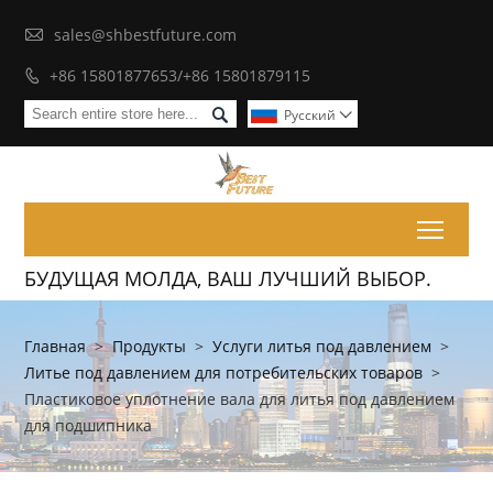

sales@shbestfuture.com
+86 15801877653/+86 15801879115


Pусский

Toggl
БУДУЩАЯ МОЛДА, ВАШ ЛУЧШИЙ ВЫБОР.
Главная
>
Продукты
>
Услуги литья под давлением
>
Литье под давлением для потребительских товаров
>
Пластиковое уплотнение вала для литья под давлением
для подшипника