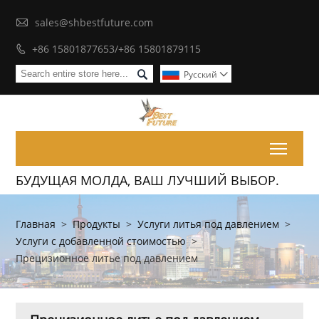

sales@shbestfuture.com
+86 15801877653/+86 15801879115


Pусский

Toggl
БУДУЩАЯ МОЛДА, ВАШ ЛУЧШИЙ ВЫБОР.
Главная
>
Продукты
>
Услуги литья под давлением
>
Услуги с добавленной стоимостью
>
Прецизионное литье под давлением