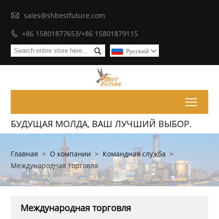

sales@shbestfuture.com
+86 15801877653/+86 15801879115


Pусский

Toggl
БУДУЩАЯ МОЛДА, ВАШ ЛУЧШИЙ ВЫБОР.
Главная
>
О компании
>
Командная служба
>
Международная торговля
Международная торговля